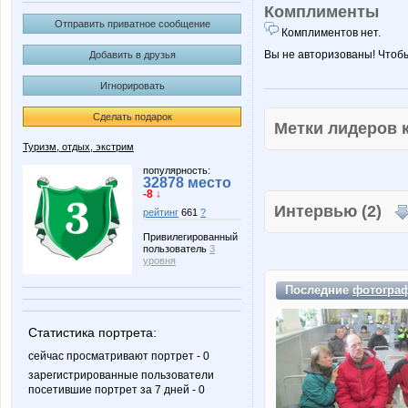
Комплименты
Отправить приватное сообщение
Комплиментов нет.
Вы не авторизованы! Чтоб
Добавить в друзья
Игнорировать
Сделать подарок
Метки лидеров
Туризм, отдых, экстрим
популярность:
32878 место
-8 ↓
Интервью (2)
рейтинг
661
?
Привилегированный
пользователь
3
уровня
Последние
фотогра
Статистика портрета:
сейчас просматривают портрет - 0
зарегистрированные пользователи
посетившие портрет за 7 дней - 0