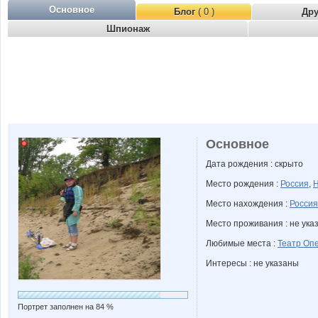
Основное
Блог
( 0 )
Др
Шпионаж
Основное
Дата рождения : скрыто
Место рождения :
Россия
,
Н
Место нахождения :
Россия
Место проживания : не ука
Любимые места :
Театр Оп
Интересы : не указаны
Портрет заполнен на 84 %